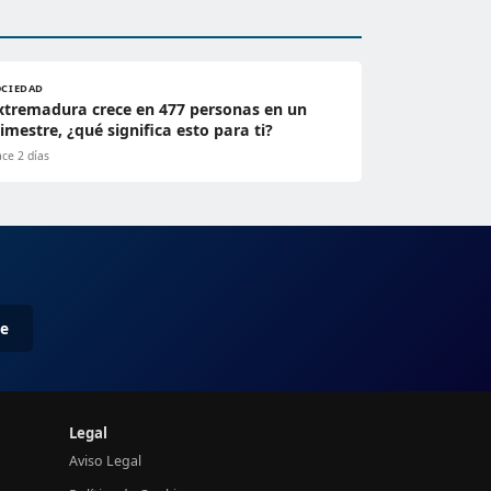
OCIEDAD
xtremadura crece en 477 personas en un
rimestre, ¿qué significa esto para ti?
ce 2 días
me
Legal
Aviso Legal