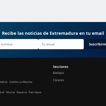
Recibe las noticias de Extremadura en tu email
Suscribir
Secciones
Badajoz
Cáceres
tabria
Castilla La-Mancha
rid
Murcia
Navarra
País Vasco