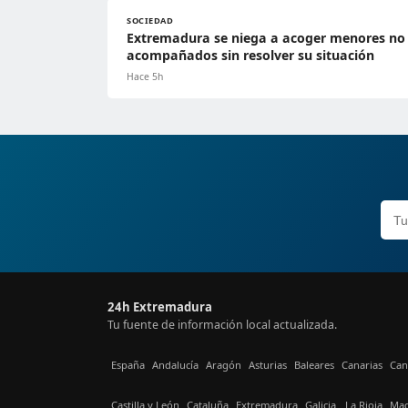
SOCIEDAD
Extremadura se niega a acoger menores no
acompañados sin resolver su situación
Hace 5h
24h Extremadura
Tu fuente de información local actualizada.
España
Andalucía
Aragón
Asturias
Baleares
Canarias
Can
Castilla y León
Cataluña
Extremadura
Galicia
La Rioja
Mad