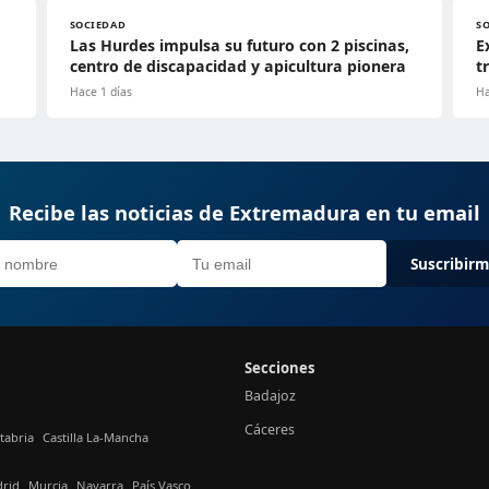
SOCIEDAD
S
Las Hurdes impulsa su futuro con 2 piscinas,
E
centro de discapacidad y apicultura pionera
t
Hace 1 días
Ha
Recibe las noticias de Extremadura en tu email
Suscribir
Secciones
Badajoz
Cáceres
tabria
Castilla La-Mancha
rid
Murcia
Navarra
País Vasco