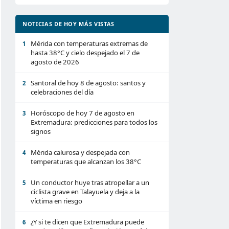
NOTICIAS DE HOY MÁS VISTAS
Mérida con temperaturas extremas de
1
hasta 38°C y cielo despejado el 7 de
agosto de 2026
Santoral de hoy 8 de agosto: santos y
2
celebraciones del día
Horóscopo de hoy 7 de agosto en
3
Extremadura: predicciones para todos los
signos
Mérida calurosa y despejada con
4
temperaturas que alcanzan los 38°C
Un conductor huye tras atropellar a un
5
ciclista grave en Talayuela y deja a la
víctima en riesgo
¿Y si te dicen que Extremadura puede
6