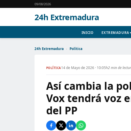
09/08/2026
24h Extremadura
INICIO
EXTREMADURA
24h Extremadura
›
Política
14 de Mayo de 2026 · 10:05h
2 min de lectu
POLÍTICA
Así cambia la po
Vox tendrá voz 
del PP