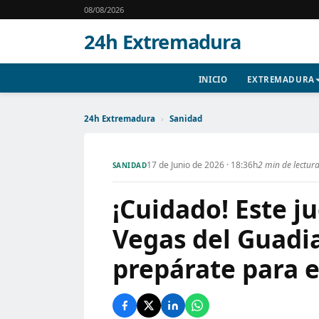
08/08/2026
24h Extremadura
INICIO
EXTREMADURA
24h Extremadura
›
Sanidad
17 de Junio de 2026 · 18:36h
2 min de lectur
SANIDAD
¡Cuidado! Este j
Vegas del Guadia
prepárate para e