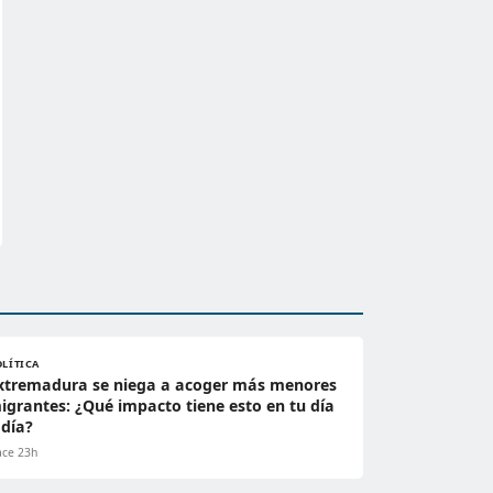
OLÍTICA
xtremadura se niega a acoger más menores
igrantes: ¿Qué impacto tiene esto en tu día
 día?
ce 23h