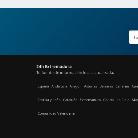
24h Extremadura
Tu fuente de información local actualizada.
España
Andalucía
Aragón
Asturias
Baleares
Canarias
Can
Castilla y León
Cataluña
Extremadura
Galicia
La Rioja
Mad
Comunidad Valenciana