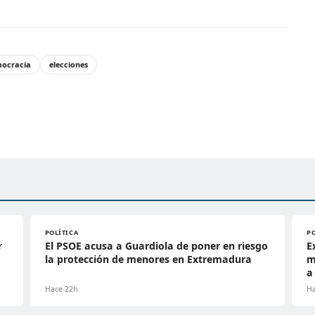
ocracia
elecciones
POLÍTICA
P
r
El PSOE acusa a Guardiola de poner en riesgo
E
la protección de menores en Extremadura
m
a
Hace 22h
Ha