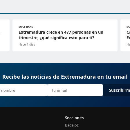
SOCIEDAD
S
,
Extremadura crece en 477 personas en un
C
trimestre, ¿qué significa esto para ti?
E
Hace 1 días
Ha
Recibe las noticias de Extremadura en tu email
Suscribir
Secciones
Badajoz