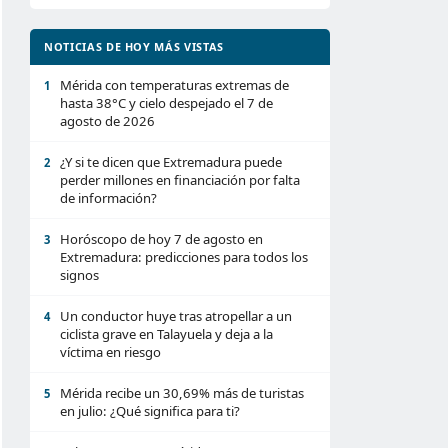
NOTICIAS DE HOY MÁS VISTAS
Mérida con temperaturas extremas de
1
hasta 38°C y cielo despejado el 7 de
agosto de 2026
¿Y si te dicen que Extremadura puede
2
perder millones en financiación por falta
de información?
Horóscopo de hoy 7 de agosto en
3
Extremadura: predicciones para todos los
signos
Un conductor huye tras atropellar a un
4
ciclista grave en Talayuela y deja a la
víctima en riesgo
Mérida recibe un 30,69% más de turistas
5
en julio: ¿Qué significa para ti?