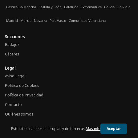
Castilla La-Mancha
Castilla y León
Cataluña
Extremadura
Galicia
La Rioja
Madrid
Murcia
Navarra
País Vasco
Comunidad Valenciana
Secciones
Badajoz
Cáceres
Legal
Aviso Legal
Política de Cookies
Política de Privacidad
Contacto
Quiénes somos
Este sitio usa cookies propias y de terceros.
Más info
Aceptar
© 2026 24h Extremadura