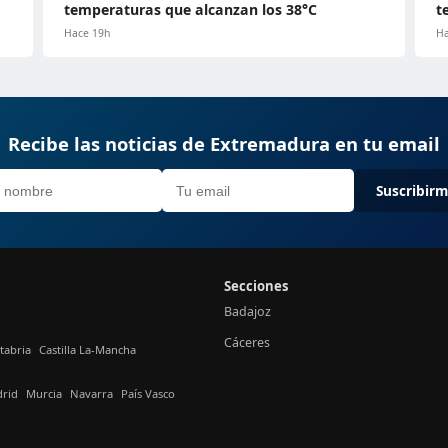
temperaturas que alcanzan los 38°C
t
Hace 19h
Ha
Recibe las noticias de Extremadura en tu email
Suscribir
Secciones
Badajoz
Cáceres
tabria
Castilla La-Mancha
rid
Murcia
Navarra
País Vasco