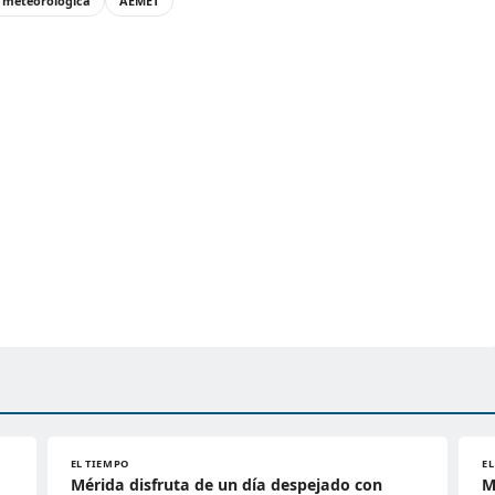
n meteorológica
AEMET
EL TIEMPO
E
Mérida disfruta de un día despejado con
M