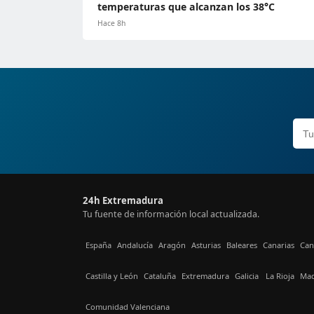
temperaturas que alcanzan los 38°C
Hace 8h
24h Extremadura
Tu fuente de información local actualizada.
España
Andalucía
Aragón
Asturias
Baleares
Canarias
Can
Castilla y León
Cataluña
Extremadura
Galicia
La Rioja
Mad
Comunidad Valenciana