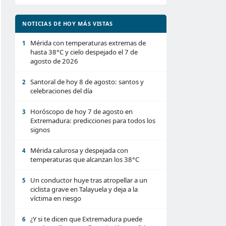
NOTICIAS DE HOY MÁS VISTAS
Mérida con temperaturas extremas de
1
hasta 38°C y cielo despejado el 7 de
agosto de 2026
Santoral de hoy 8 de agosto: santos y
2
celebraciones del día
Horóscopo de hoy 7 de agosto en
3
Extremadura: predicciones para todos los
signos
Mérida calurosa y despejada con
4
temperaturas que alcanzan los 38°C
Un conductor huye tras atropellar a un
5
ciclista grave en Talayuela y deja a la
víctima en riesgo
¿Y si te dicen que Extremadura puede
6