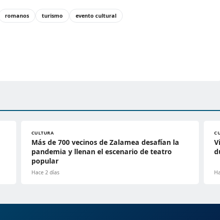
romanos
turismo
evento cultural
CULTURA
C
Más de 700 vecinos de Zalamea desafían la
V
pandemia y llenan el escenario de teatro
d
popular
Hace 2 días
Ha