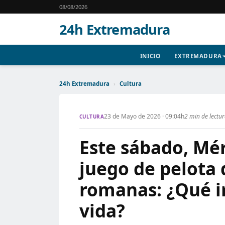
08/08/2026
24h Extremadura
INICIO
EXTREMADURA
24h Extremadura
›
Cultura
23 de Mayo de 2026 · 09:04h
2 min de lectu
CULTURA
Este sábado, Mér
juego de pelota 
romanas: ¿Qué i
vida?