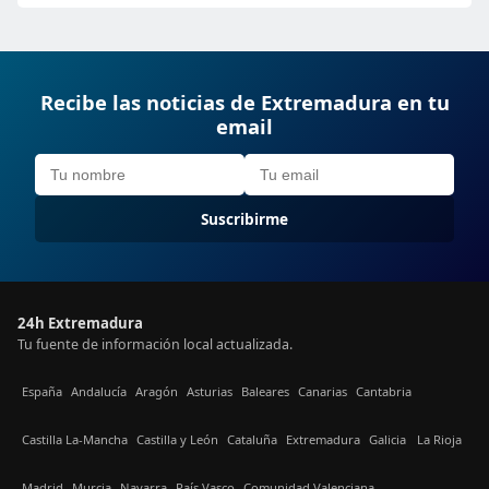
Recibe las noticias de Extremadura en tu
email
Suscribirme
24h Extremadura
Tu fuente de información local actualizada.
España
Andalucía
Aragón
Asturias
Baleares
Canarias
Cantabria
Castilla La-Mancha
Castilla y León
Cataluña
Extremadura
Galicia
La Rioja
Madrid
Murcia
Navarra
País Vasco
Comunidad Valenciana