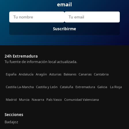
email
Suscribirme
24h Extremadura
Tu fuente de información local actualizada.
España
Andalucía
Aragón
Asturias
Baleares
Canarias
Cantabria
Castilla La-Mancha
Castilla y León
Cataluña
Extremadura
Galicia
La Rioja
Madrid
Murcia
Navarra
País Vasco
Comunidad Valenciana
Secciones
Badajoz