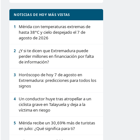
NOTICIAS DE HOY MÁS VISTAS
Mérida con temperaturas extremas de
1
hasta 38°C y cielo despejado el 7 de
agosto de 2026
¿Y si te dicen que Extremadura puede
2
perder millones en financiación por falta
de información?
Horóscopo de hoy 7 de agosto en
3
Extremadura: predicciones para todos los
signos
Un conductor huye tras atropellar a un
4
ciclista grave en Talayuela y deja a la
víctima en riesgo
Mérida recibe un 30,69% más de turistas
5
en julio: ¿Qué significa para ti?