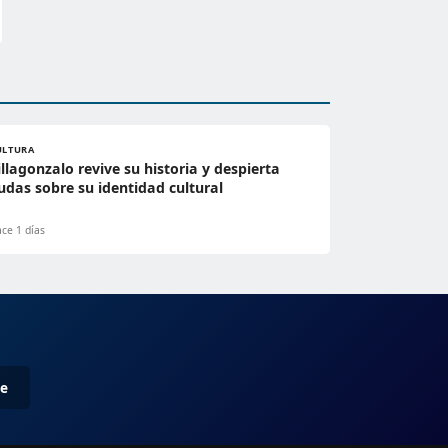
ULTURA
illagonzalo revive su historia y despierta
udas sobre su identidad cultural
ce 1 días
me