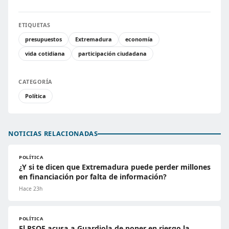
ETIQUETAS
presupuestos
Extremadura
economía
vida cotidiana
participación ciudadana
CATEGORÍA
Política
NOTICIAS RELACIONADAS
POLÍTICA
¿Y si te dicen que Extremadura puede perder millones
en financiación por falta de información?
Hace 23h
POLÍTICA
El PSOE acusa a Guardiola de poner en riesgo la