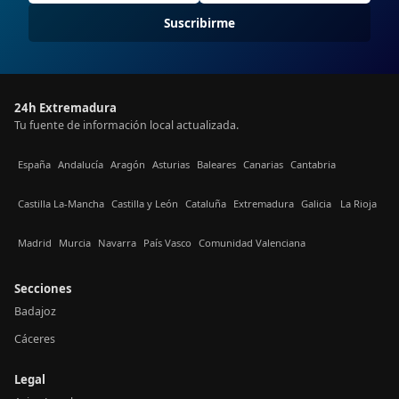
Suscribirme
24h Extremadura
Tu fuente de información local actualizada.
España
Andalucía
Aragón
Asturias
Baleares
Canarias
Cantabria
Castilla La-Mancha
Castilla y León
Cataluña
Extremadura
Galicia
La Rioja
Madrid
Murcia
Navarra
País Vasco
Comunidad Valenciana
Secciones
Badajoz
Cáceres
Legal