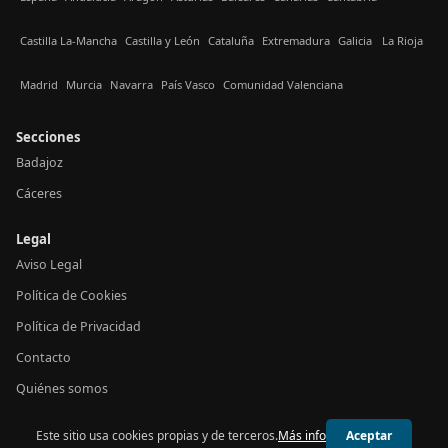
Castilla La-Mancha
Castilla y León
Cataluña
Extremadura
Galicia
La Rioja
Madrid
Murcia
Navarra
País Vasco
Comunidad Valenciana
Secciones
Badajoz
Cáceres
Legal
Aviso Legal
Política de Cookies
Política de Privacidad
Contacto
Quiénes somos
Este sitio usa cookies propias y de terceros.
Más info
Aceptar
© 2026 24h Extremadura