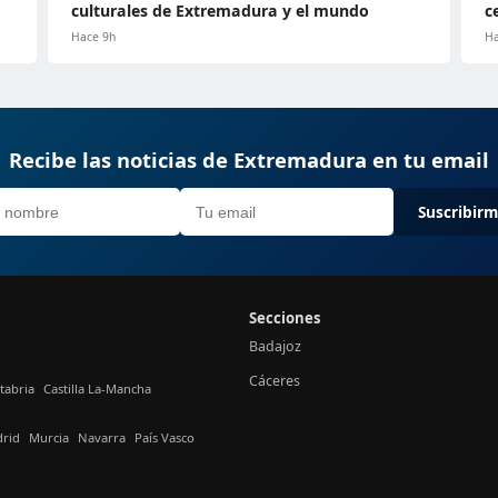
culturales de Extremadura y el mundo
c
Hace 9h
Ha
Recibe las noticias de Extremadura en tu email
Suscribir
Secciones
Badajoz
Cáceres
tabria
Castilla La-Mancha
rid
Murcia
Navarra
País Vasco