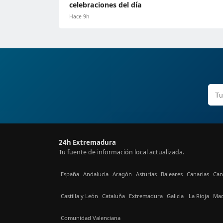
celebraciones del día
Hace 9h
24h Extremadura
Tu fuente de información local actualizada.
España
Andalucía
Aragón
Asturias
Baleares
Canarias
Can
Castilla y León
Cataluña
Extremadura
Galicia
La Rioja
Mad
Comunidad Valenciana