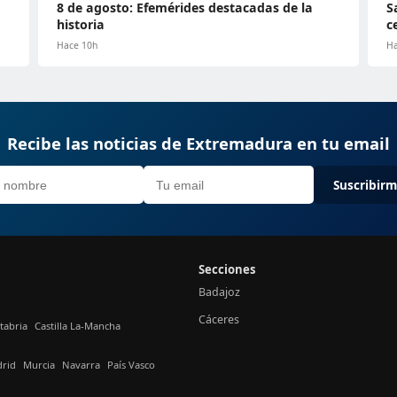
8 de agosto: Efemérides destacadas de la
S
historia
c
Hace 10h
Ha
Recibe las noticias de Extremadura en tu email
Suscribir
Secciones
Badajoz
Cáceres
tabria
Castilla La-Mancha
rid
Murcia
Navarra
País Vasco