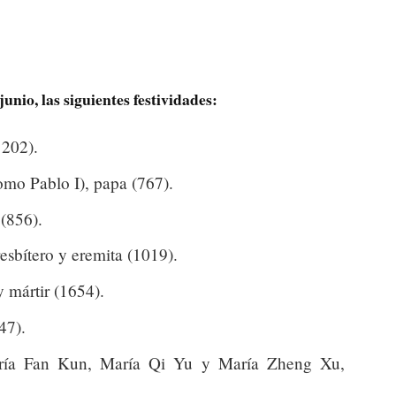
junio, las siguientes festividades:
 202).
mo Pablo I), papa (767).
(856).
sbítero y eremita (1019).
 mártir (1654).
47).
ría Fan Kun, María Qi Yu y María Zheng Xu,