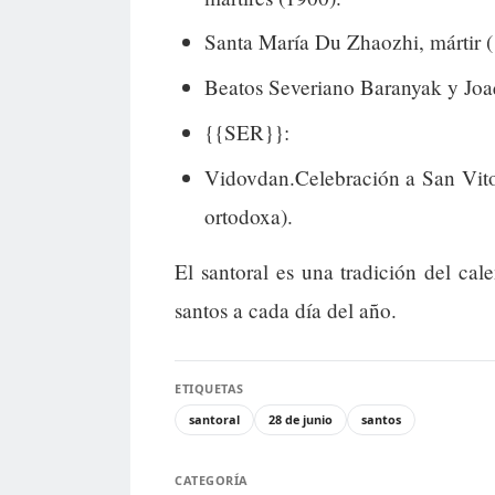
Santa María Du Zhaozhi, mártir (
Beatos Severiano Baranyak y Joaq
{{SER}}:
Vidovdan.Celebración a San Vito y
ortodoxa).
El santoral es una tradición del cal
santos a cada día del año.
ETIQUETAS
santoral
28 de junio
santos
CATEGORÍA