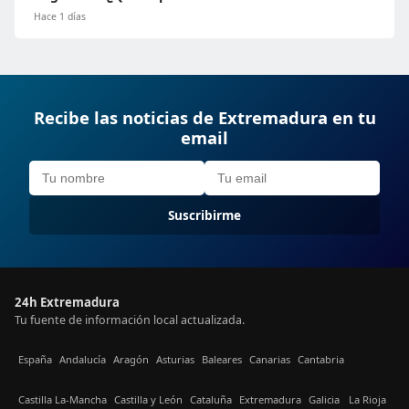
Hace 1 días
Recibe las noticias de Extremadura en tu
email
Suscribirme
24h Extremadura
Tu fuente de información local actualizada.
España
Andalucía
Aragón
Asturias
Baleares
Canarias
Cantabria
Castilla La-Mancha
Castilla y León
Cataluña
Extremadura
Galicia
La Rioja