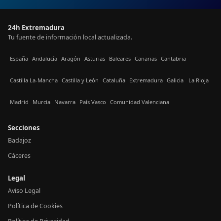
24h Extremadura
Tu fuente de información local actualizada.
España
Andalucía
Aragón
Asturias
Baleares
Canarias
Cantabria
Castilla La-Mancha
Castilla y León
Cataluña
Extremadura
Galicia
La Rioja
Madrid
Murcia
Navarra
País Vasco
Comunidad Valenciana
Secciones
Badajoz
Cáceres
Legal
Aviso Legal
Política de Cookies