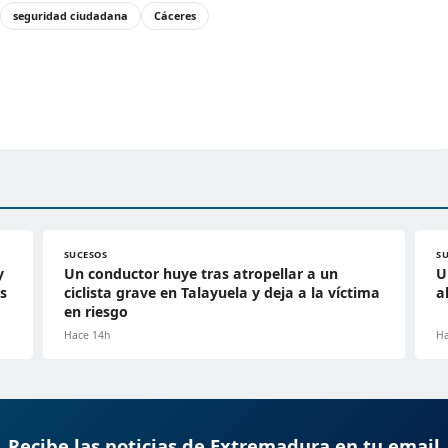
seguridad ciudadana
Cáceres
SUCESOS
S
y
Un conductor huye tras atropellar a un
U
s
ciclista grave en Talayuela y deja a la víctima
a
en riesgo
Hace 14h
Ha
Recibe las noticias de Extremadura en tu email