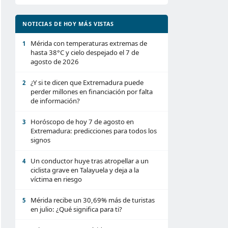
NOTICIAS DE HOY MÁS VISTAS
Mérida con temperaturas extremas de
1
hasta 38°C y cielo despejado el 7 de
agosto de 2026
¿Y si te dicen que Extremadura puede
2
perder millones en financiación por falta
de información?
Horóscopo de hoy 7 de agosto en
3
Extremadura: predicciones para todos los
signos
Un conductor huye tras atropellar a un
4
ciclista grave en Talayuela y deja a la
víctima en riesgo
Mérida recibe un 30,69% más de turistas
5
en julio: ¿Qué significa para ti?