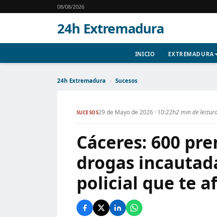
08/08/2026
24h Extremadura
INICIO
EXTREMADURA
24h Extremadura
›
Sucesos
29 de Mayo de 2026 · 10:22h
2 min de lectur
SUCESOS
Cáceres: 600 pre
drogas incautad
policial que te 