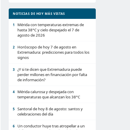
NOTICIAS DE HOY MÁS VISTAS
Mérida con temperaturas extremas de
1
hasta 38°C y cielo despejado el 7 de
agosto de 2026
Horóscopo de hoy 7 de agosto en
2
Extremadura: predicciones para todos los
signos
¿Y si te dicen que Extremadura puede
3
perder millones en financiación por falta
de información?
Mérida calurosa y despejada con
4
temperaturas que alcanzan los 38°C
Santoral de hoy 8 de agosto: santos y
5
celebraciones del día
Un conductor huye tras atropellar a un
6