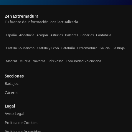
24h Extremadura
Tu fuente de información local actualizada.
España
Andalucía
Aragón
Asturias
Baleares
Canarias
Cantabria
Castilla La-Mancha
Castilla y León
Cataluña
Extremadura
Galicia
La Rioja
Madrid
Murcia
Navarra
País Vasco
Comunidad Valenciana
Secciones
Badajoz
Cáceres
Legal
Aviso Legal
Política de Cookies
Política de Privacidad