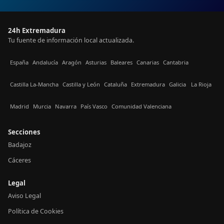
24h Extremadura
Tu fuente de información local actualizada.
España
Andalucía
Aragón
Asturias
Baleares
Canarias
Cantabria
Castilla La-Mancha
Castilla y León
Cataluña
Extremadura
Galicia
La Rioja
Madrid
Murcia
Navarra
País Vasco
Comunidad Valenciana
Secciones
Badajoz
Cáceres
Legal
Aviso Legal
Política de Cookies