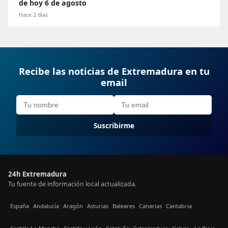
de hoy 6 de agosto
Hace 2 días
Recibe las noticias de Extremadura en tu
email
Suscribirme
24h Extremadura
Tu fuente de información local actualizada.
España
Andalucía
Aragón
Asturias
Baleares
Canarias
Cantabria