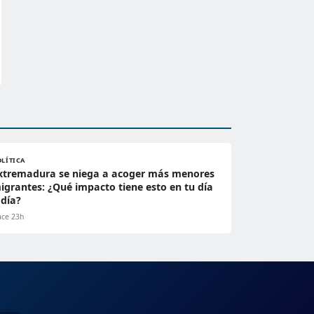
OLÍTICA
xtremadura se niega a acoger más menores
igrantes: ¿Qué impacto tiene esto en tu día
 día?
ce 23h