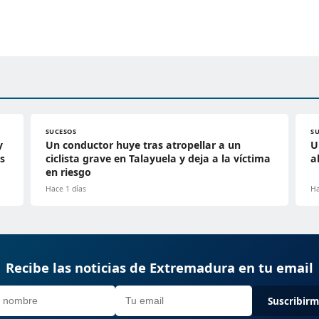
SUCESOS
S
y
Un conductor huye tras atropellar a un
U
s
ciclista grave en Talayuela y deja a la víctima
a
en riesgo
Hace 1 días
Ha
Recibe las noticias de Extremadura en tu email
Suscribir