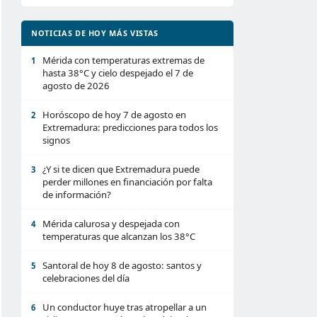
NOTICIAS DE HOY MÁS VISTAS
Mérida con temperaturas extremas de
1
hasta 38°C y cielo despejado el 7 de
agosto de 2026
Horóscopo de hoy 7 de agosto en
2
Extremadura: predicciones para todos los
signos
¿Y si te dicen que Extremadura puede
3
perder millones en financiación por falta
de información?
Mérida calurosa y despejada con
4
temperaturas que alcanzan los 38°C
Santoral de hoy 8 de agosto: santos y
5
celebraciones del día
Un conductor huye tras atropellar a un
6