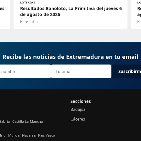
LOTERÍAS
L
es
Resultados Bonoloto, La Primitiva del jueves 6
R
de agosto de 2026
a
Hace 1 días
Ha
Recibe las noticias de Extremadura en tu email
Suscribir
Secciones
Badajoz
Cáceres
tabria
Castilla La-Mancha
rid
Murcia
Navarra
País Vasco