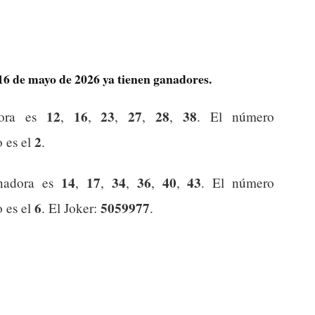
 16 de mayo de 2026 ya tienen ganadores.
12
16
23
27
28
38
dora es
,
,
,
,
,
. El número
2
o es el
.
14
17
34
36
40
43
nadora es
,
,
,
,
,
. El número
6
5059977
o es el
. El Joker:
.