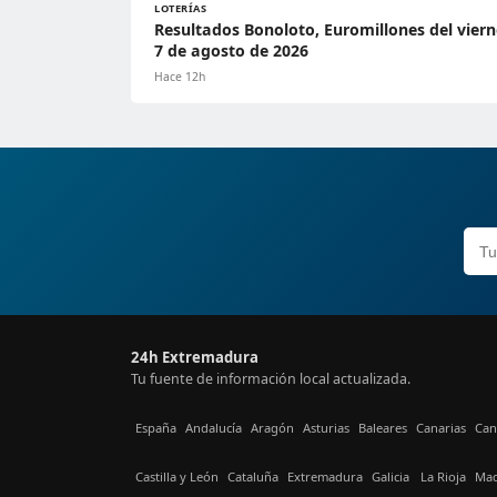
LOTERÍAS
Resultados Bonoloto, Euromillones del viern
7 de agosto de 2026
Hace 12h
24h Extremadura
Tu fuente de información local actualizada.
España
Andalucía
Aragón
Asturias
Baleares
Canarias
Can
Castilla y León
Cataluña
Extremadura
Galicia
La Rioja
Mad