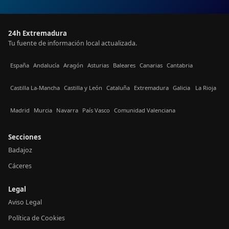
24h Extremadura
Tu fuente de información local actualizada.
España
Andalucía
Aragón
Asturias
Baleares
Canarias
Cantabria
Castilla La-Mancha
Castilla y León
Cataluña
Extremadura
Galicia
La Rioja
Madrid
Murcia
Navarra
País Vasco
Comunidad Valenciana
Secciones
Badajoz
Cáceres
Legal
Aviso Legal
Política de Cookies