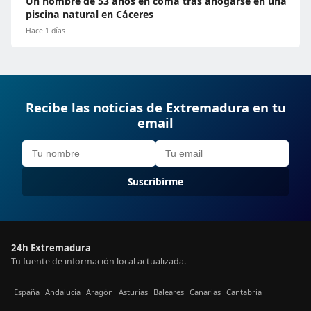
Un hombre de 53 años en coma tras ahogarse en una
piscina natural en Cáceres
Hace 1 días
Recibe las noticias de Extremadura en tu
email
Suscribirme
24h Extremadura
Tu fuente de información local actualizada.
España
Andalucía
Aragón
Asturias
Baleares
Canarias
Cantabria