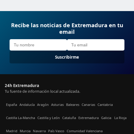
Recibe las noticias de Extremadura en tu
email
Suscribirme
24h Extremadura
Tu fuente de información local actualizada.
España
Andalucía
Aragón
Asturias
Baleares
Canarias
Cantabria
Castilla La-Mancha
Castilla y León
Cataluña
Extremadura
Galicia
La Rioja
Madrid
Murcia
Navarra
País Vasco
Comunidad Valenciana