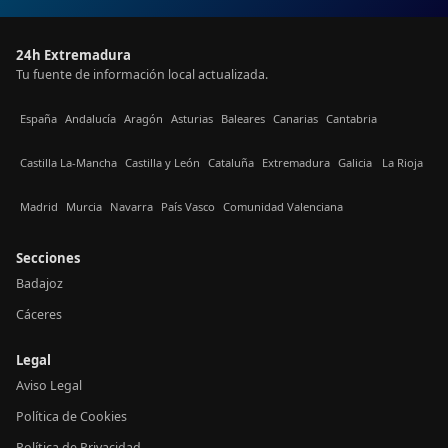
24h Extremadura
Tu fuente de información local actualizada.
España
Andalucía
Aragón
Asturias
Baleares
Canarias
Cantabria
Castilla La-Mancha
Castilla y León
Cataluña
Extremadura
Galicia
La Rioja
Madrid
Murcia
Navarra
País Vasco
Comunidad Valenciana
Secciones
Badajoz
Cáceres
Legal
Aviso Legal
Política de Cookies
Política de Privacidad