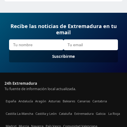
Recibe las noticias de Extremadura en tu
email
Suscribirme
24h Extremadura
Tu fuente de información local actualizada.
España
Andalucía
Aragón
Asturias
Baleares
Canarias
Cantabria
Castilla La-Mancha
Castilla y León
Cataluña
Extremadura
Galicia
La Rioja
Madrid
Murcia
Navarra
País Vasco
Comunidad Valenciana